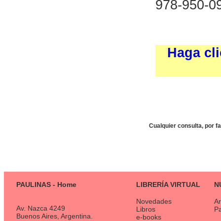
978-950-0
Haga cli
Cualquier consulta, por f
PAULINAS - Home
LIBRERÍA VIRTUAL
N
Novedades
Ar
Av. Nazca 4249
Libros
P
Buenos Aires, Argentina.
e-books