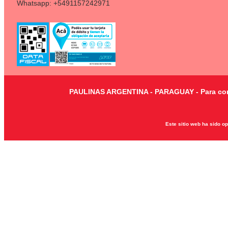
Whatsapp: +5491157242971
PAULINAS ARGENTINA - PARAGUAY - Para consu
Este sitio web ha sido o