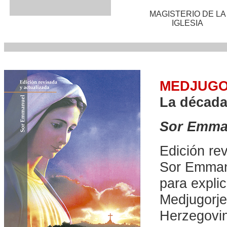
MAGISTERIO DE LA
IGLESIA
MEDJUGO
La década
Sor Emma
Edición re
Sor Emmanu
para expli
Medjugorje
Herzegovin